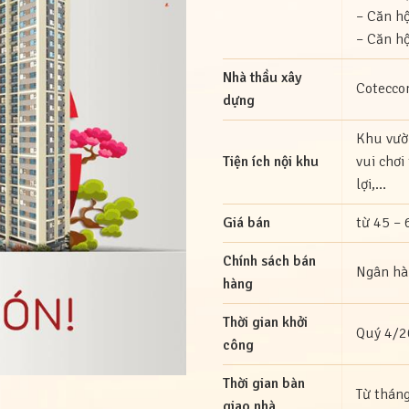
– Căn h
– Căn h
Nhà thầu xây
Coteccon
dựng
Khu vườn
Tiện ích nội khu
vui chơi
lợi,…
Giá bán
từ 45 – 
Chính sách bán
Ngân hà
hàng
Thời gian khởi
Quý 4/
công
Thời gian bàn
Từ thán
giao nhà