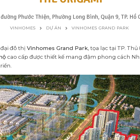
 đường Phước Thiện, Phường Long Bình, Quận 9, TP. Hồ 
VINHOMES
DỰ ÁN
VINHOMES GRAND PARK
đại đô thị
Vinhomes Grand Park
, tọa lạc tại TP. T
 hộ
cao cấp được thiết kế mang đậm phong cách Nh
riển.