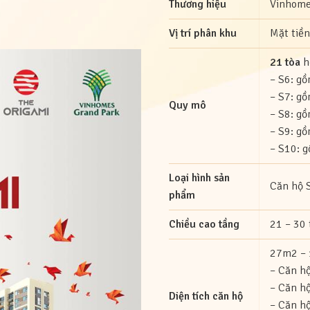
Thương hiệu
Vinhome
Vị trí phân khu
Mặt tiề
21 tòa
h
– S6: gồ
– S7: gồ
Quy mô
– S8: gồ
– S9: gồ
– S10: g
Loại hình sản
Căn hộ 
phẩm
Chiều cao tầng
21 – 30 
27m2 –
– Căn h
– Căn h
Diện tích căn hộ
– Căn h