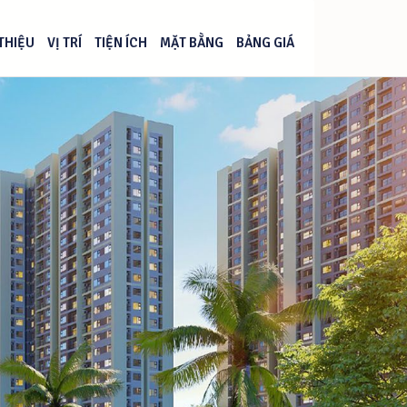
 THIỆU
VỊ TRÍ
TIỆN ÍCH
MẶT BẰNG
BẢNG GIÁ