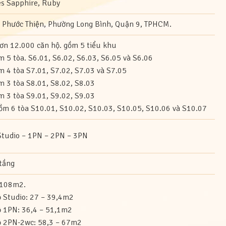
s Sapphire, Ruby
n Phước Thiện, Phường Long Bình, Quận 9, TPHCM.
ơn 12.000 căn hộ. gồm 5 tiểu khu
m 5 tòa. S6.01, S6.02, S6.03, S6.05 và S6.06
m 4 tòa S7.01, S7.02, S7.03 và S7.05
m 3 tòa S8.01, S8.02, S8.03
m 3 tòa S9.01, S9.02, S9.03
ồm 6 tòa S10.01, S10.02, S10.03, S10.05, S10.06 và S10.07
Studio – 1PN – 2PN – 3PN
tầng
 108m2.
ộ Studio: 27 – 39,4m2
ộ 1PN: 36,4 – 51,1m2
ộ 2PN-2wc: 58,3 – 67m2