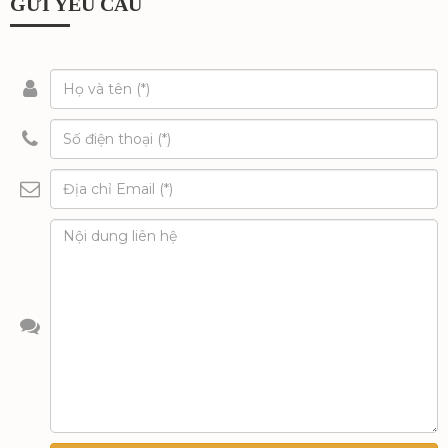
GỬI YÊU CẦU