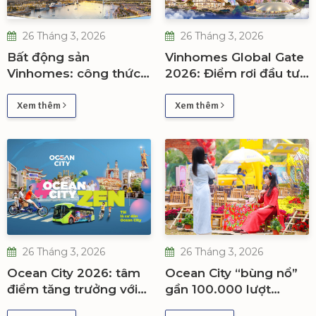
26 Tháng 3, 2026
26 Tháng 3, 2026
Bất động sản
Vinhomes Global Gate
Vinhomes: công thức
2026: Điểm rơi đầu tư
tăng giá bền vững và
“3 lực đẩy” – Hạ tầng,
dòng tiền dài hạn
Expo, đô thị hoàn
Xem thêm
Xem thêm
chỉnh
26 Tháng 3, 2026
26 Tháng 3, 2026
Ocean City 2026: tâm
Ocean City “bùng nổ”
điểm tăng trưởng với
gần 100.000 lượt
dòng tiền, cư dân và
khách Tết: Tín hiệu