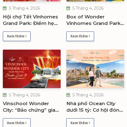
5 Tháng 4, 2026
5 Tháng 4, 2026
Hội chợ Tết Vinhomes
Box of Wonder
Grand Park: Điểm hẹn
Vinhomes Grand Park:
trải nghiệm nâng tầm
“Trái tim giải trí” nâng
giá trị bất động sản
tầm giá trị bất động
Xem thêm
Xem thêm
sản
5 Tháng 4, 2026
5 Tháng 4, 2026
Vinschool Wonder
Nhà phố Ocean City
City: “Bảo chứng” gia
dưới 15 tỷ: Cơ hội đón
tăng giá trị sống và
sóng hạ tầng, tối ưu lợi
đầu tư tại Vinhomes
nhuận dài hạn
Xem thêm
Xem thêm