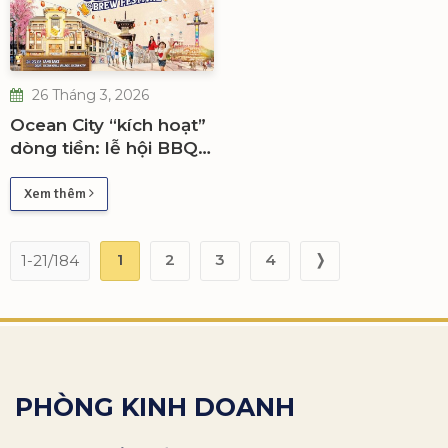
26 Tháng 3, 2026
Ocean City “kích hoạt”
dòng tiền: lễ hội BBQ
quốc tế và giá trị bất
động sản tăng trưởng
Xem thêm
1
2
3
4
❭
1-21/184
PHÒNG KINH DOANH