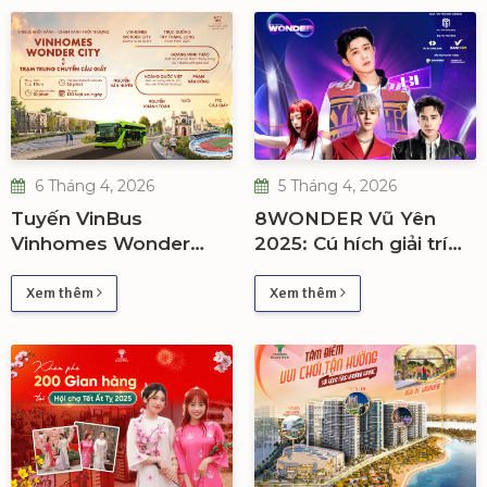
6 Tháng 4, 2026
5 Tháng 4, 2026
Tuyến VinBus
8WONDER Vũ Yên
Vinhomes Wonder
2025: Cú hích giải trí
City: Đòn bẩy hạ tầng
nâng tầm giá trị bất
nâng tầm giá trị đầu tư
động sản Hải Phòng
Xem thêm
Xem thêm
phía Tây Hà Nội