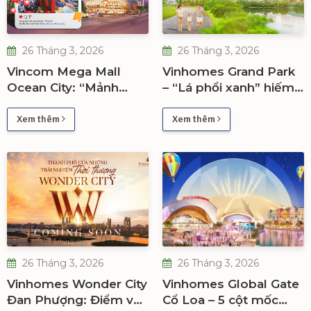
26 Tháng 3, 2026
26 Tháng 3, 2026
Vincom Mega Mall
Vinhomes Grand Park
Ocean City: “Mảnh
– “Lá phổi xanh” hiếm
ghép tỷ đô” kích hoạt
có, đòn bẩy giá trị bền
chu kỳ tăng giá bất
vững tại TP.HCM
Xem thêm
Xem thêm
động sản phía Đông
Hà Nội
26 Tháng 3, 2026
26 Tháng 3, 2026
Vinhomes Wonder City
Vinhomes Global Gate
Đan Phượng: Điểm vào
Cổ Loa – 5 cột mốc