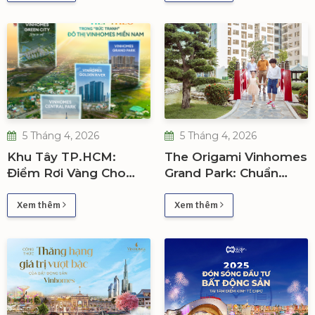
Wonder City
5 Tháng 4, 2026
5 Tháng 4, 2026
Khu Tây TP.HCM:
The Origami Vinhomes
Điểm Rơi Vàng Cho
Grand Park: Chuẩn
Nhà Đầu Tư Đón Sóng
sống Nhật – Đòn bẩy
2025–2030
gia tăng giá trị đầu tư
Xem thêm
Xem thêm