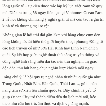
lồng Quốc tế – sự kiện được xác lập kỷ lục Việt Nam về quy
mô. Diễn ra trong 58 ngày liên tục tại Vinhomes Ocean Park
2, lễ hội không chỉ mang ý nghĩa giải trí mà còn tạo ra giá trị
kinh tế và thương mại rõ rệt.
Không gian lễ hội trải dài gần 2km với hàng chục cụm đèn
lồng khổng lồ, tái hiện thế giới huyền thoại phương Đông từ
các tích truyện cổ như Sơn Hải Kinh hay Lĩnh Nam chích
quái. Sự kết hợp giữa nghệ thuật thủ công truyền thống và
công nghệ ánh sáng hiện đại tạo nên trải nghiệm thị giác
độc đáo, thu hút hàng chục nghìn lượt khách mỗi ngày.
Đáng chú ý, lễ hội quy tụ nghệ nhân từ nhiều quốc gia như
Trung Quốc, Nhật Bản, Hàn Quốc, Thái Lan…, góp phần
nâng tầm sự kiện lên chuẩn quốc tế. Đây chính là yếu tố
giúp Ocean City trở thành điểm đến du lịch mới nổi, kéo
theo nhu cầu lưu trú, ẩm thực và dịch vụ tăng mạnh.