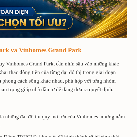
Park và Vinhomes Grand Park
 hay Vinhomes Grand Park, cần nhìn sâu vào những khác
 khai thác dòng tiền của từng đại đô thị trong giai đoạn
và phong cách sống khác nhau, phù hợp với từng nhóm
uan trọng giúp nhà đầu tư dễ dàng đưa ra quyết định.
là những đại đô thị quy mô lớn của Vinhomes, nhưng nằm
.
u Đông TP.HCM), khu vực đã hình thành rõ hệ sinh thái