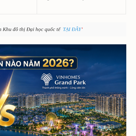
n Khu đô thị Đại học quốc tế
TẠI ĐÂY