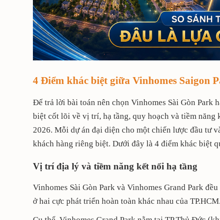
4 Điểm khác biệt giữa Vinhomes Saigon 
Để trả lời bài toán nên chọn Vinhomes Sài Gòn Park
biệt cốt lõi về vị trí, hạ tầng, quy hoạch và tiềm năng
2026. Mỗi dự án đại diện cho một chiến lược đầu tư 
khách hàng riêng biệt. Dưới đây là 4 điểm khác biệt q
Vị trí địa lý và tiềm năng kết nối hạ tầng
Vinhomes Sài Gòn Park và Vinhomes Grand Park đều 
ở hai cực phát triển hoàn toàn khác nhau của TP.HCM
Cụ thể, Vinhomes Grand Park nằm tại TP Thủ Đức (kh