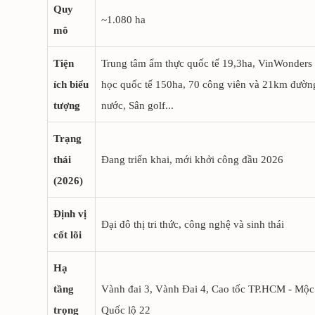
Quy
~1.080 ha
mô
Tiện
Trung tâm ẩm thực quốc tế 19,3ha, VinWonders
ích biểu
học quốc tế 150ha, 70 công viên và 21km đườn
tượng
nước, Sân golf...
Trạng
thái
Đang triển khai, mới khởi công đầu 2026
(2026)
Định vị
Đại đô thị tri thức, công nghệ và sinh thái
cốt lõi
Hạ
tầng
Vành đai 3, Vành Đai 4, Cao tốc TP.HCM - Mộc 
trọng
Quốc lộ 22