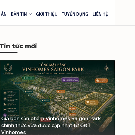
 ÁN
BẢN TIN
GIỚI THIỆU
TUYỂN DỤNG
LIÊN HỆ
Tin tức mới
Giá bán sản phẩm Vinhomes Saigon Park
chính thức vừa được cập nhật từ CĐT
Vinhomes