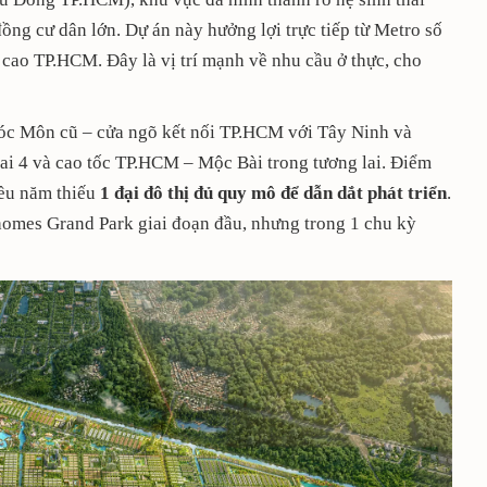
ồng cư dân lớn. Dự án này hưởng lợi trực tiếp từ Metro số
cao TP.HCM. Đây là vị trí mạnh về nhu cầu ở thực, cho
óc Môn cũ – cửa ngõ kết nối TP.HCM với Tây Ninh và
ai 4 và cao tốc TP.HCM – Mộc Bài trong tương lai. Điểm
iều năm thiếu
1 đại đô thị đủ quy mô để dẫn dắt phát triển
.
homes Grand Park giai đoạn đầu, nhưng trong 1 chu kỳ