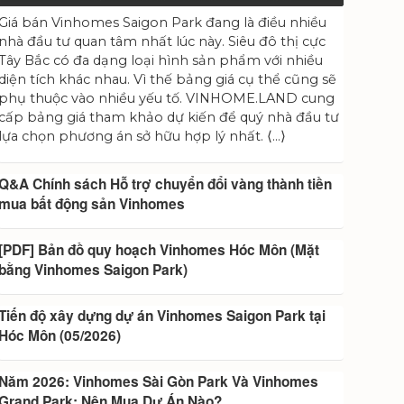
Giá bán Vinhomes Saigon Park đang là điều nhiều
nhà đầu tư quan tâm nhất lúc này. Siêu đô thị cực
Tây Bắc có đa dạng loại hình sản phẩm với nhiều
diện tích khác nhau. Vì thế bảng giá cụ thể cũng sẽ
phụ thuộc vào nhiều yếu tố. VINHOME.LAND cung
cấp bảng giá tham khảo dự kiến để quý nhà đầu tư
lựa chọn phương án sở hữu hợp lý nhất. ⟨…⟩
Q&A Chính sách Hỗ trợ chuyển đổi vàng thành tiền
mua bất động sản Vinhomes
[PDF] Bản đồ quy hoạch Vinhomes Hóc Môn (Mặt
bằng Vinhomes Saigon Park)
Tiến độ xây dựng dự án Vinhomes Saigon Park tại
Hóc Môn (05/2026)
Năm 2026: Vinhomes Sài Gòn Park Và Vinhomes
Grand Park: Nên Mua Dự Án Nào?