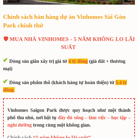
Chính sách bán hàng dự án Vinhomes Sài Gòn
Park chính thứ
🛡️ MUA NHÀ VINHOMES - 5 NĂM KHÔNG LO LÃI
SUẤT
Dòng sản giãn xây trị giá từ
4 tỷ đồng
(giá đất + thương
mại)
Dòng sản phẩm thô (khách hàng tự hoàn thiện) từ
5.4 tỷ
đồng
Vinhomes Saigon Park được quy hoạch như một thành
phố thu nhỏ, nơi hội tụ
đầy đủ sống –
làm việc – học tập –
nghỉ dưỡng
trong cùng một không gian.
Chính sách
“5 năm không lo lãi suất”