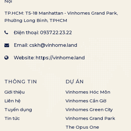
Nội
TP.HCM: T5-18 Manhattan - Vinhomes Grand Park,
Phường Long Bình, TPHCM
Điện thoại:
0937.22.23.22
Email:
cskh@vinhome.land
Website: https://vinhome.land
THÔNG TIN
DỰ ÁN
Giới thiệu
Vinhomes Hóc Môn
Liên hệ
Vinhomes Cần Giờ
Tuyển dụng
Vinhomes Green City
Tin tức
Vinhomes Grand Park
The Opus One