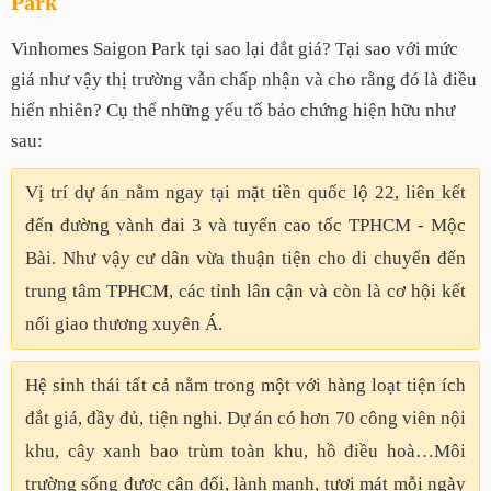
Park
Vinhomes Saigon Park tại sao lại đắt giá? Tại sao với mức
giá như vậy thị trường vẫn chấp nhận và cho rằng đó là điều
hiển nhiên? Cụ thể những yếu tố bảo chứng hiện hữu như
sau:
Vị trí dự án nằm ngay tại mặt tiền quốc lộ 22, liên kết
đến đường vành đai 3 và tuyến cao tốc TPHCM - Mộc
Bài. Như vậy cư dân vừa thuận tiện cho di chuyển đến
trung tâm TPHCM, các tỉnh lân cận và còn là cơ hội kết
nối giao thương xuyên Á.
Hệ sinh thái tất cả nằm trong một với hàng loạt tiện ích
đắt giá, đầy đủ, tiện nghi. Dự án có hơn 70 công viên nội
khu, cây xanh bao trùm toàn khu, hồ điều hoà…Môi
trường sống được cân đối, lành mạnh, tươi mát mỗi ngày