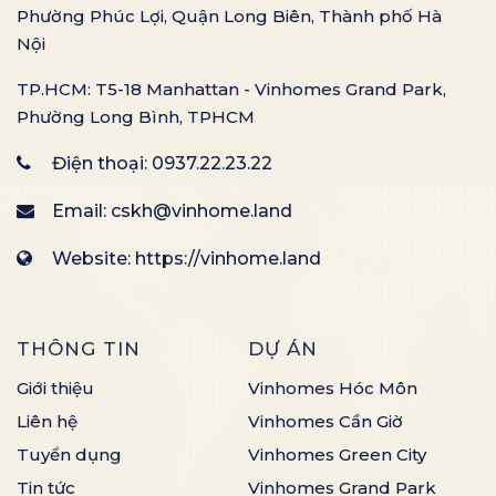
Phường Phúc Lợi, Quận Long Biên, Thành phố Hà
Nội
TP.HCM: T5-18 Manhattan - Vinhomes Grand Park,
Phường Long Bình, TPHCM
Điện thoại:
0937.22.23.22
Email:
cskh@vinhome.land
Website: https://vinhome.land
THÔNG TIN
DỰ ÁN
Giới thiệu
Vinhomes Hóc Môn
Liên hệ
Vinhomes Cần Giờ
Tuyển dụng
Vinhomes Green City
Tin tức
Vinhomes Grand Park