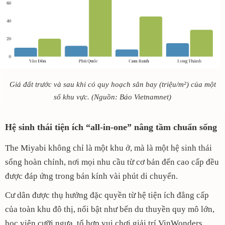
Giá đất trước và sau khi có quy hoạch sân bay (triệu/m²) của một
số khu vực.
(Nguồn: Báo Vietnamnet)
Hệ sinh thái tiện ích “all-in-one” nâng tầm chuẩn sống
The Miyabi không chỉ là một khu ở, mà là một hệ sinh thái
sống hoàn chỉnh, nơi mọi nhu cầu từ cơ bản đến cao cấp đều
được đáp ứng trong bán kính vài phút di chuyển.
Cư dân được thụ hưởng đặc quyền từ hệ tiện ích đẳng cấp
của toàn khu đô thị, nổi bật như bến du thuyền quy mô lớn,
học viện cưỡi ngựa, tổ hợp vui chơi giải trí VinWonders,