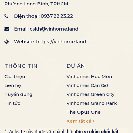
Phường Long Bình, TPHCM
Điện thoại:
0937.22.23.22
Email:
cskh@vinhome.land
Website: https://vinhome.land
THÔNG TIN
DỰ ÁN
Giới thiệu
Vinhomes Hóc Môn
Liên hệ
Vinhomes Cần Giờ
Tuyển dụng
Vinhomes Green City
Tin tức
Vinhomes Grand Park
The Opus One
Xem tất cả
* Website này được vận hành bởi
đơn vị phân phối bất