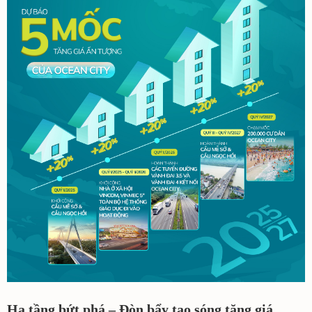
Hạ tầng bứt phá – Đòn bẩy tạo sóng tăng giá