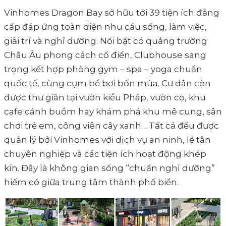
Vinhomes Dragon Bay sở hữu tới 39 tiện ích đẳng
cấp đáp ứng toàn diện nhu cầu sống, làm việc,
giải trí và nghỉ dưỡng. Nổi bật có quảng trường
Châu Âu phong cách cổ điển, Clubhouse sang
trọng kết hợp phòng gym – spa – yoga chuẩn
quốc tế, cùng cụm bể bơi bốn mùa. Cư dân còn
được thư giãn tại vườn kiểu Pháp, vườn cọ, khu
cafe cánh buồm hay khám phá khu mê cung, sân
chơi trẻ em, công viên cây xanh… Tất cả đều được
quản lý bởi Vinhomes với dịch vụ an ninh, lễ tân
chuyên nghiệp và các tiện ích hoạt động khép
kín. Đây là không gian sống “chuẩn nghỉ dưỡng”
hiếm có giữa trung tâm thành phố biển.