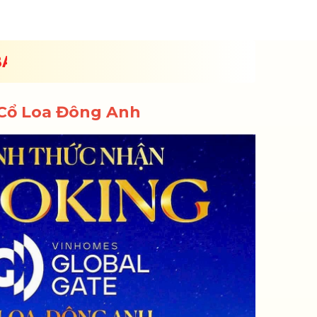
IAI ĐOẠN 1
 Cổ Loa Đông Anh