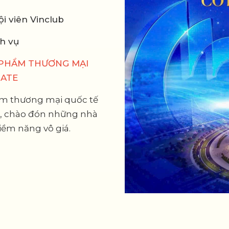
i viên Vinclub
h vụ
 PHẨM THƯƠNG MẠI
GATE
âm thương mại quốc tế
g, chào đón những nhà
iềm năng vô giá.