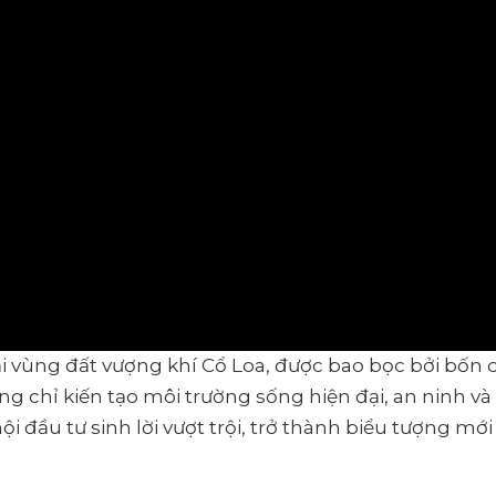
ại vùng đất vượng khí Cổ Loa, được bao bọc bởi bốn d
ng chỉ kiến tạo môi trường sống hiện đại, an ninh v
i đầu tư sinh lời vượt trội, trở thành biểu tượng mớ