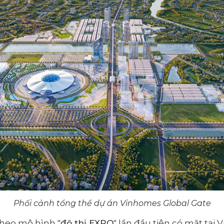
Phối cảnh tổng thể dự án Vinhomes Global Gate
theo mô hình "
đô thị EXPO
" lần đầu tiên có mặt tại 