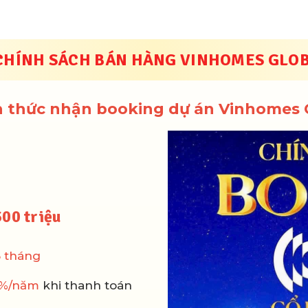
H BÁN HÀNG VINHOMES GLOBAL GATE G
h thức nhận booking dự án Vinhomes
500 triệu
8 tháng
1%/năm
khi thanh toán