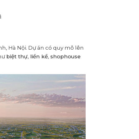
i
Anh, Hà Nội. Dự án có quy mô lên
như
biệt thự, liền kề, shophouse