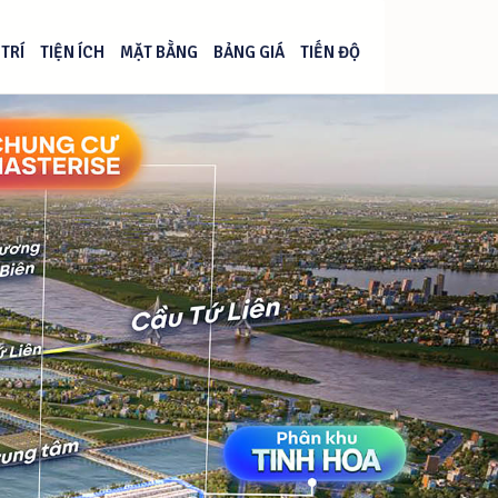
 TRÍ
TIỆN ÍCH
MẶT BẰNG
BẢNG GIÁ
TIẾN ĐỘ