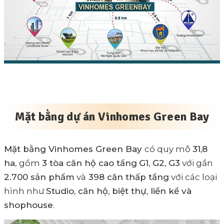
Mặt bằng dự án Vinhomes Green Bay
Mặt bằng Vinhomes Green Bay
có quy mô
31,8
ha
, gồm
3 tòa căn hộ cao tầng
G1, G2, G3
với gần
2.700 sản phẩm
và
398 căn thấp tầng
với các loại
hình như
Studio, căn hộ, biệt thự, liền kề và
shophouse
.