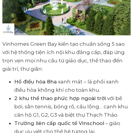
Vinhomes Green Bay kiến tạo chuẩn sống 5 sao
với hệ thống tiện ích nội khu đẳng cấp, đáp ứng
trọn vẹn mọi nhu cầu từ giáo dục, thể thao đến
giải trí, thư giãn:
Hồ điều hòa 8ha
xanh mát – lá phổi xanh
điều hòa không khí cho toàn khu.
2 khu thể thao phức hợp ngoài trời
với bể
bơi, sân tennis, bóng rổ, cầu lông… cạnh khu
căn hộ G1, G2, G3 và biệt thự Thạch Thảo.
Trường liên cấp quốc tế Vinschool
– giáo
dục ưu việt cho thế hệ tương lai.