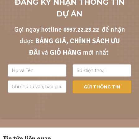
ĐĂNG KÝ NHẬN THÔNG TIN
DỰ ÁN
Gọi ngay hotline
để nhận
0937.22.23.22
được
BẢNG GIÁ, CHÍNH SÁCH ƯU
ĐÃI
và
GIỎ HÀNG
mới nhất
Tin tức liên quan