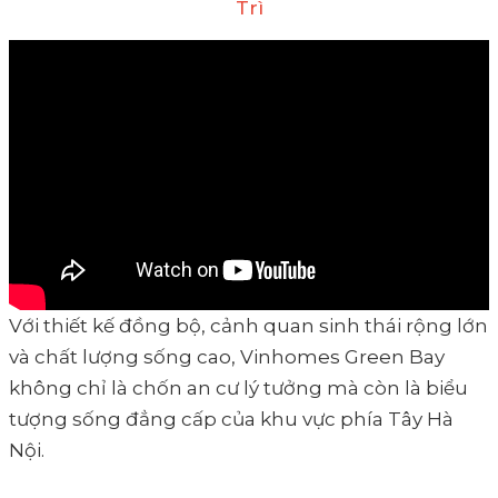
Trì
Với thiết kế đồng bộ, cảnh quan sinh thái rộng lớn
và chất lượng sống cao, Vinhomes Green Bay
không chỉ là chốn an cư lý tưởng mà còn là biểu
tượng sống đẳng cấp của khu vực phía Tây Hà
Nội.