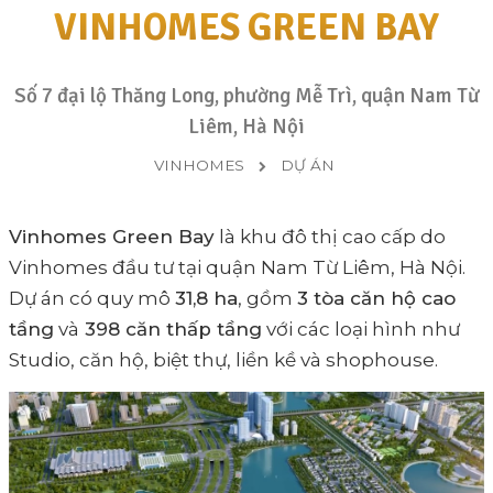
VINHOMES GREEN BAY
Số 7 đại lộ Thăng Long, phường Mễ Trì, quận Nam Từ
Liêm, Hà Nội
VINHOMES
DỰ ÁN
Vinhomes Green Bay
là khu đô thị cao cấp do
Vinhomes đầu tư tại quận Nam Từ Liêm, Hà Nội.
Dự án có quy mô
31,8 ha
, gồm
3 tòa căn hộ cao
tầng
và
398 căn thấp tầng
với các loại hình như
Studio, căn hộ, biệt thự, liền kề và shophouse.