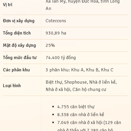
Xã Tân Mỹ, huyện Đức Hòa, tỉnh Long
Vị trí
An
Đơn vị xây dựng
Coteccons
Tổng diện tích
930,89 ha
Mật độ xây dựng
25%
Tổng mức đầu tư
74.400 tỷ đồng
Các phân khu
3 phân khu: Khu A, Khu B, Khu C
Biệt thự, Shophouse, Nhà ở liền kề,
Loại hình
Nhà ở xã hội, Căn hộ chung cư
4.755 căn biệt thự
8.338 căn nhà ở liền kề
7.049 căn nhà ở xã hội (129 căn
nhà ở thấp với 7.280 căn hộ