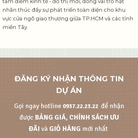
tâm điểm kinh tế - đô thị mới, đóng vai trò hạt
nhân thúc đẩy sự phát triển toàn diện cho khu
vực cửa ngõ giao thương giữa TP.HCM và các tỉnh
miền Tây.
ĐĂNG KÝ NHẬN THÔNG TIN
DỰ ÁN
Gọi ngay hotline
để nhận
0937.22.23.22
được
BẢNG GIÁ, CHÍNH SÁCH ƯU
ĐÃI
và
GIỎ HÀNG
mới nhất