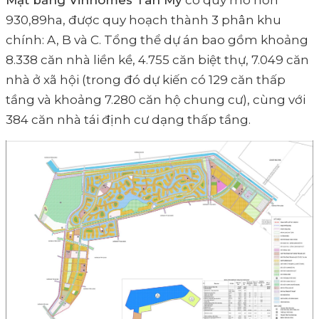
Mặt bằng Vinhomes Tân Mỹ
có quy mô hơn
930,89ha, được quy hoạch thành 3 phân khu
chính: A, B và C. Tổng thể dự án bao gồm khoảng
8.338 căn nhà liền kề, 4.755 căn biệt thự, 7.049 căn
nhà ở xã hội (trong đó dự kiến có 129 căn thấp
tầng và khoảng 7.280 căn hộ chung cư), cùng với
384 căn nhà tái định cư dạng thấp tầng.