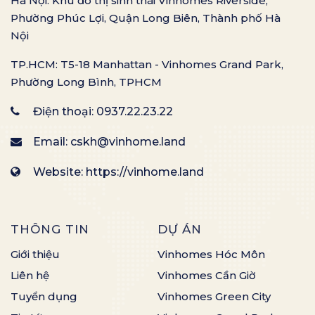
Hà Nội: Khu đô thị sinh thái Vinhomes Riverside,
Phường Phúc Lợi, Quận Long Biên, Thành phố Hà
Nội
TP.HCM: T5-18 Manhattan - Vinhomes Grand Park,
Phường Long Bình, TPHCM
Điện thoại:
0937.22.23.22
Email:
cskh@vinhome.land
Website: https://vinhome.land
THÔNG TIN
DỰ ÁN
Giới thiệu
Vinhomes Hóc Môn
Liên hệ
Vinhomes Cần Giờ
Tuyển dụng
Vinhomes Green City