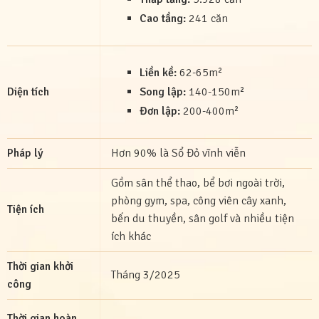
Cao tầng:
241 căn
Liền kề:
62-65m²
Diện tích
Song lập:
140-150m²
Đơn lập:
200-400m²
Pháp lý
Hơn 90% là Sổ Đỏ vĩnh viễn
Gồm sân thể thao, bể bơi ngoài trời,
phòng gym, spa, công viên cây xanh,
Tiện ích
bến du thuyền, sân golf và nhiều tiện
ích khác
Thời gian khởi
Tháng 3/2025
công
Thời gian hoàn