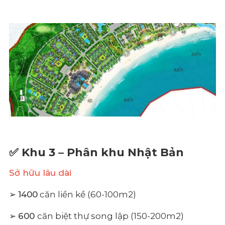
✅ Khu 3 – Phân khu Nhật Bản
Sở hữu lâu dài
➢
1400
căn liền kề (60-100m2)
➢
600
căn biệt thự song lập (150-200m2)