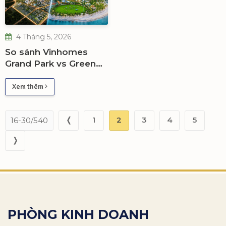
4 Tháng 5, 2026
So sánh Vinhomes
Grand Park vs Green
Paradise nên chọn dự
án nào?
Xem thêm
❬
1
2
3
4
5
16-30/540
❭
PHÒNG KINH DOANH