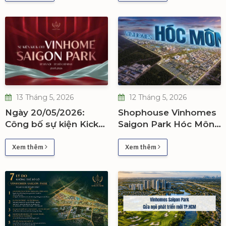
13 Tháng 5, 2026
12 Tháng 5, 2026
Ngày 20/05/2026:
Shophouse Vinhomes
Công bố sự kiện Kick-
Saigon Park Hóc Môn -
Off dự án Vinhomes
Giá bán & Lý do nên
Saigon Park
mua
Xem thêm
Xem thêm