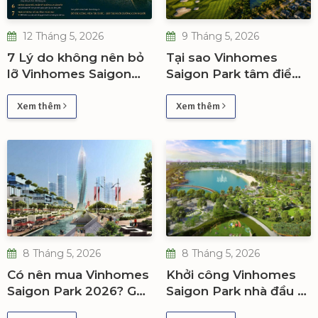
12 Tháng 5, 2026
9 Tháng 5, 2026
7 Lý do không nên bỏ
Tại sao Vinhomes
lỡ Vinhomes Saigon
Saigon Park tâm điểm
Park ngay giai đoạn
đô thị tri thức phía Tây
đầu
Bắc TP.HCM
Xem thêm
Xem thêm
8 Tháng 5, 2026
8 Tháng 5, 2026
Có nên mua Vinhomes
Khởi công Vinhomes
Saigon Park 2026? Góc
Saigon Park nhà đầu tư
nhìn nhà đầu tư
Bắc Trung Nam