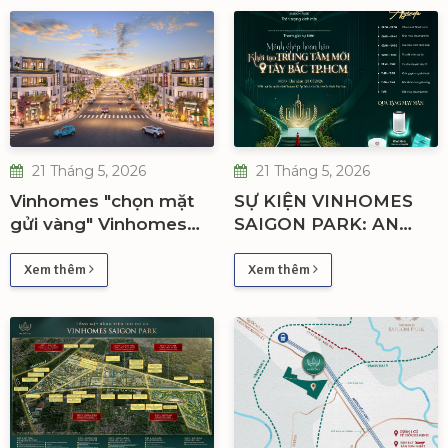
21 Tháng 5, 2026
21 Tháng 5, 2026
Vinhomes "chọn mặt
SỰ KIỆN VINHOMES
gửi vàng" Vinhomes
SAIGON PARK: AN
Saigon Park phát triển
SINH VẠN ĐẠI - ĐÓN
đại đô thị trí thức
MẠCH TINH HOA
Xem thêm
Xem thêm