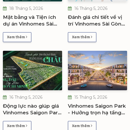
18 Tháng 5, 2026
16 Tháng 5, 2026
Mặt bằng và Tiện ích
Đánh giá chi tiết về vị
dự án Vinhomes Sài
trí Vinhomes Sài Gòn
Gòn Park chính thức
Park tại Hóc Môn
Xem thêm
Xem thêm
16 Tháng 5, 2026
15 Tháng 5, 2026
Động lực nào giúp giá
Vinhomes Saigon Park
Vinhomes Saigon Park
- Hưởng trọn hạ tầng
tăng trưởng trong 5
trọng điểm thu hút cơ
năm tới
hội đầu tư
Xem thêm
Xem thêm