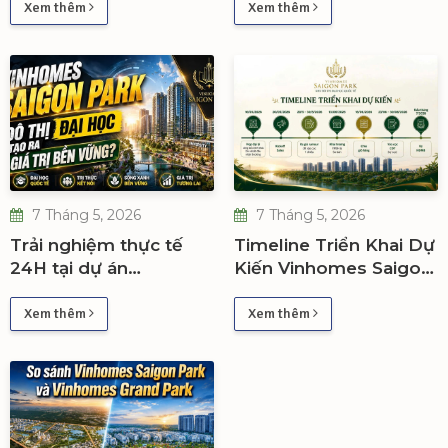
"xuống tiền"
Xem thêm
Xem thêm
7 Tháng 5, 2026
7 Tháng 5, 2026
Trải nghiệm thực tế
Timeline Triển Khai Dự
24H tại dự án
Kiến Vinhomes Saigon
VINHOMES SAIGON
Park – Khu Đô Thị Đại
PARK
Học Quốc Tế Đẳng
Xem thêm
Xem thêm
Cấp