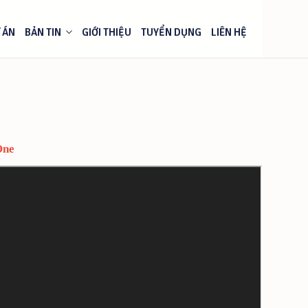
 ÁN
BẢN TIN
GIỚI THIỆU
TUYỂN DỤNG
LIÊN HỆ
One