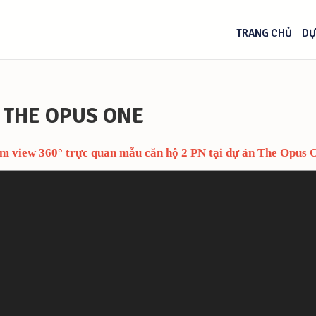
TRANG CHỦ
DỰ
) THE OPUS ONE
m view 360° trực quan mẫu căn hộ 2 PN tại dự án The Opus 