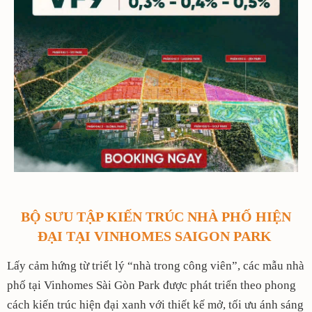
BỘ SƯU TẬP KIẾN TRÚC NHÀ PHỐ HIỆN
ĐẠI TẠI VINHOMES SAIGON PARK
Lấy cảm hứng từ triết lý “nhà trong công viên”, các mẫu nhà
phố tại Vinhomes Sài Gòn Park được phát triển theo phong
cách kiến trúc hiện đại xanh với thiết kế mở, tối ưu ánh sáng