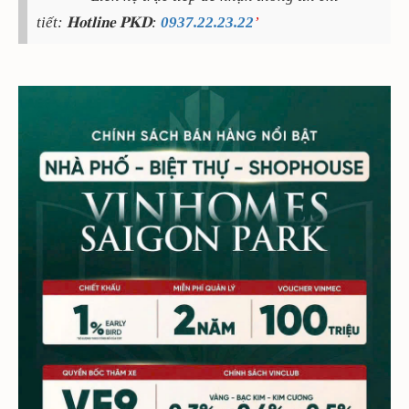
tiết: 𝐇𝐨𝐭𝐥𝐢𝐧𝐞 𝐏𝐊𝐃:
0937.22.23.22