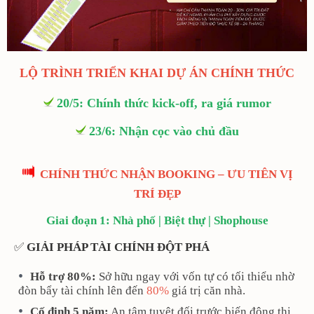
LỘ TRÌNH TRIỂN KHAI DỰ ÁN CHÍNH THỨC
20/5: Chính thức kick-off, ra giá rumor
23/6: Nhận cọc vào chủ đầu
CHÍNH THỨC NHẬN BOOKING – ƯU TIÊN VỊ
TRÍ ĐẸP
Giai đoạn 1: Nhà phố | Biệt thự | Shophouse
✅
GIẢI PHÁP TÀI CHÍNH ĐỘT PHÁ
Hỗ trợ 80%:
Sở hữu ngay với vốn tự có tối thiểu nhờ
đòn bẩy tài chính lên đến
80%
giá trị căn nhà.
Cố định 5 năm:
An tâm tuyệt đối trước biến động thị