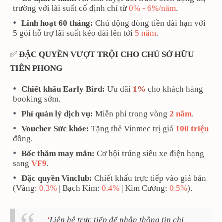
trường với lãi suất cố định chỉ từ
0% - 6%/năm
.
Linh hoạt 60 tháng:
Chủ động dòng tiền dài hạn với
5 gói hỗ trợ lãi suất kéo dài lên tới
5 năm
.
✅
ĐẶC QUYỀN VƯỢT TRỘI CHO CHỦ SỞ HỮU
TIÊN PHONG
Chiết khấu Early Bird:
Ưu đãi
1%
cho khách hàng
booking sớm.
Phí quản lý dịch vụ:
Miễn phí trong vòng
2 năm
.
Voucher Sức khỏe:
Tặng thẻ Vinmec trị giá
100 triệu
đồng.
Bốc thăm may mắn:
Cơ hội trúng siêu xe điện hạng
sang
VF9
.
Đặc quyền Vinclub:
Chiết khấu trực tiếp vào giá bán
(Vàng:
0.3%
| Bạch Kim:
0.4%
| Kim Cương:
0.5%
).
Liên hệ trực tiếp để nhận thông tin chi