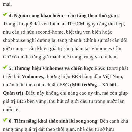
mại.
4. Nguồn cung khan hiếm – cầu tăng theo thời gian
:
Trong khi quỹ đất ven biển tại TP.HCM ngày càng thu hẹp,
nhu cầu sở hữu second-home, biệt thự ven biển hoặc
shophouse nghỉ dưỡng lại tăng nhanh. Chính sự mất cân đối
giữa cung – cầu khiến giá trị sản phẩm tại Vinhomes Cần
Giờ có dư địa tăng giá mạnh mẽ trong trung và dài hạn.
5. Thương hiệu Vinhomes và chiến lược ESG
: Được phát
triển bởi
Vinhomes
, thương hiệu BĐS hàng đầu Việt Nam,
dự án tuân theo tiêu chuẩn
ESG (Môi trường – Xã hội –
Quản trị)
. Điều này không chỉ nâng cao uy tín, mà còn giúp
giá trị BĐS bền vững, thu hút cả giới đầu tư trong nước lẫn
quốc tế.
6. Tiềm năng khai thác sinh lời song song
: Bên cạnh khả
năng tăng giá trị đất theo thời gian, nhà đầu tư sở hữu