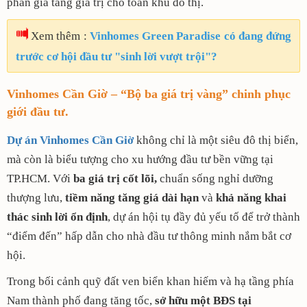
phần gia tăng giá trị cho toàn khu đô thị.
Xem thêm :
Vinhomes Green Paradise có đang đứng
trước cơ hội đầu tư "sinh lời vượt trội"?
Vinhomes Cần Giờ – “Bộ ba giá trị vàng” chinh phục
giới đầu tư.
Dự án Vinhomes Cần Giờ
không chỉ là một siêu đô thị biển,
mà còn là biểu tượng cho xu hướng đầu tư bền vững tại
TP.HCM. Với
ba giá trị cốt lõi,
chuẩn sống nghỉ dưỡng
thượng lưu,
tiềm năng tăng giá dài hạn
và
khả năng khai
thác sinh lời ổn định
, dự án hội tụ đầy đủ yếu tố để trở thành
“điểm đến” hấp dẫn cho nhà đầu tư thông minh nắm bắt cơ
hội.
Trong bối cảnh quỹ đất ven biển khan hiếm và hạ tầng phía
Nam thành phố đang tăng tốc,
sở hữu một BĐS tại