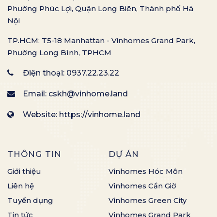
Phường Phúc Lợi, Quận Long Biên, Thành phố Hà
Nội
TP.HCM: T5-18 Manhattan - Vinhomes Grand Park,
Phường Long Bình, TPHCM
Điện thoại:
0937.22.23.22
Email:
cskh@vinhome.land
Website: https://vinhome.land
THÔNG TIN
DỰ ÁN
Giới thiệu
Vinhomes Hóc Môn
Liên hệ
Vinhomes Cần Giờ
Tuyển dụng
Vinhomes Green City
Tin tức
Vinhomes Grand Park