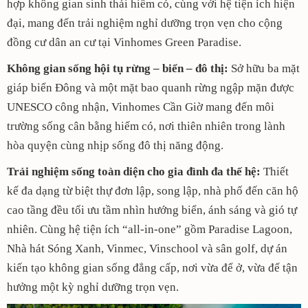
hợp không gian sinh thái hiếm có, cùng với hệ tiện ích hiện
đại, mang đến trải nghiệm nghỉ dưỡng trọn vẹn cho cộng
đồng cư dân an cư tại Vinhomes Green Paradise.
Không gian sống hội tụ rừng – biển – đô thị:
Sở hữu ba mặt
giáp biển Đông và một mặt bao quanh rừng ngập mặn được
UNESCO công nhận, Vinhomes Cần Giờ mang đến môi
trường sống cân bằng hiếm có, nơi thiên nhiên trong lành
hòa quyện cùng nhịp sống đô thị năng động.
Trải nghiệm sống toàn diện cho gia đình đa thế hệ:
Thiết
kế đa dạng từ biệt thự đơn lập, song lập, nhà phố đến căn hộ
cao tầng đều tối ưu tầm nhìn hướng biển, ánh sáng và gió tự
nhiên. Cùng hệ tiện ích “all-in-one” gồm Paradise Lagoon,
Nhà hát Sóng Xanh, Vinmec, Vinschool và sân golf, dự án
kiến tạo không gian sống đẳng cấp, nơi vừa để ở, vừa để tận
hưởng một kỳ nghỉ dưỡng trọn vẹn.