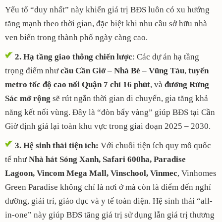
Yếu tố “duy nhất” này khiến giá trị BĐS luôn có xu hướng
tăng mạnh theo thời gian, đặc biệt khi nhu cầu sở hữu nhà
ven biển trong thành phố ngày càng cao.
2. Hạ tầng giao thông chiến lược
: Các dự án hạ tầng
trọng điểm như
cầu Cần Giờ – Nhà Bè – Vũng Tàu
,
tuyến
metro tốc độ cao nối Quận 7 chỉ 16 phút
, và
đường Rừng
Sác mở rộng
sẽ rút ngắn thời gian di chuyển, gia tăng khả
năng kết nối vùng. Đây là “đòn bẩy vàng” giúp BĐS tại Cần
Giờ định giá lại toàn khu vực trong giai đoạn 2025 – 2030.
3. Hệ sinh thái tiện ích:
Với chuỗi tiện ích quy mô quốc
tế như
Nhà hát Sóng Xanh, Safari 600ha, Paradise
Lagoon, Vincom Mega Mall, Vinschool, Vinmec
, Vinhomes
Green Paradise không chỉ là nơi ở mà còn là điểm đến nghỉ
dưỡng, giải trí, giáo dục và y tế toàn diện. Hệ sinh thái “all-
in-one” này giúp BĐS tăng giá trị sử dụng lẫn giá trị thương