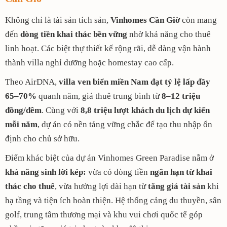
Không chỉ là tài sản tích sản,
Vinhomes Cần Giờ
còn mang
đến
dòng tiền khai thác bền vững
nhờ khả năng cho thuê
linh hoạt. Các biệt thự thiết kế rộng rãi, dễ dàng vận hành
thành villa nghỉ dưỡng hoặc homestay cao cấp.
Theo AirDNA,
villa ven biển miền Nam đạt tỷ lệ lấp đầy
65–70%
quanh năm, giá thuê trung bình từ
8–12 triệu
đồng/đêm
. Cùng với
8,8 triệu lượt khách du lịch dự kiến
mỗi năm
, dự án có nền tảng vững chắc để tạo thu nhập ổn
định cho chủ sở hữu.
Điểm khác biệt của dự án Vinhomes Green Paradise nằm ở
khả năng sinh lời kép:
vừa có dòng tiền
ngắn hạn từ khai
thác cho thuê
, vừa hưởng lợi dài hạn từ
tăng giá tài sản
khi
hạ tầng và tiện ích hoàn thiện. Hệ thống cảng du thuyền, sân
golf, trung tâm thương mại và khu vui chơi quốc tế góp