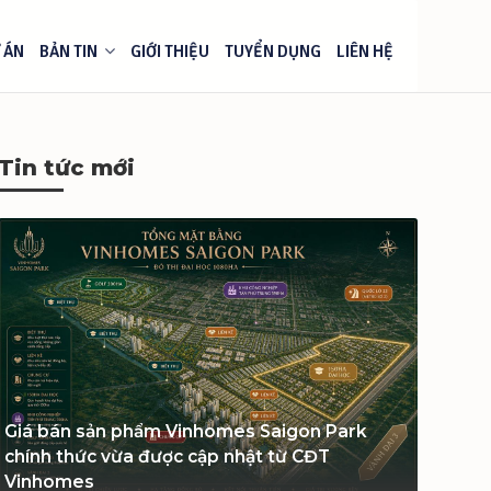
 ÁN
BẢN TIN
GIỚI THIỆU
TUYỂN DỤNG
LIÊN HỆ
Tin tức mới
Giá bán sản phẩm Vinhomes Saigon Park
chính thức vừa được cập nhật từ CĐT
Vinhomes