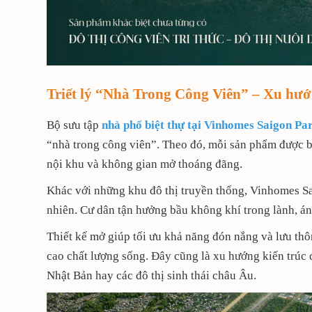
Triết lý “Nhà Trong Công Viên” – Xu hướ
Bộ sưu tập
nhà phố biệt thự tại Vinhomes Saigon P
“nhà trong công viên”. Theo đó, mỗi sản phẩm được b
nội khu và không gian mở thoáng đãng.
Khác với những khu đô thị truyền thống, Vinhomes Sa
nhiên. Cư dân tận hưởng bầu không khí trong lành, ánh
Thiết kế mở giúp tối ưu khả năng đón nắng và lưu thô
cao chất lượng sống. Đây cũng là xu hướng kiến trúc 
Nhật Bản hay các đô thị sinh thái châu Âu.