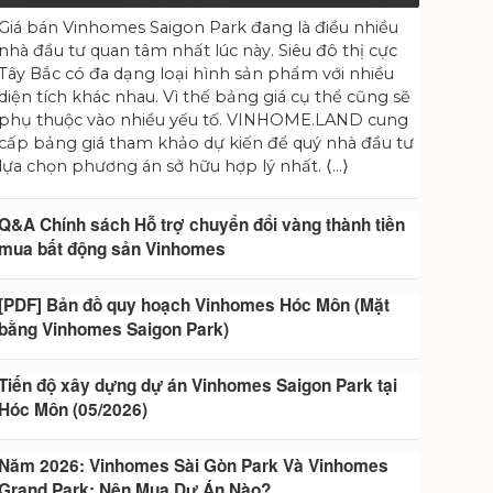
Giá bán Vinhomes Saigon Park đang là điều nhiều
nhà đầu tư quan tâm nhất lúc này. Siêu đô thị cực
Tây Bắc có đa dạng loại hình sản phẩm với nhiều
diện tích khác nhau. Vì thế bảng giá cụ thể cũng sẽ
phụ thuộc vào nhiều yếu tố. VINHOME.LAND cung
cấp bảng giá tham khảo dự kiến để quý nhà đầu tư
lựa chọn phương án sở hữu hợp lý nhất. ⟨…⟩
Q&A Chính sách Hỗ trợ chuyển đổi vàng thành tiền
mua bất động sản Vinhomes
[PDF] Bản đồ quy hoạch Vinhomes Hóc Môn (Mặt
bằng Vinhomes Saigon Park)
Tiến độ xây dựng dự án Vinhomes Saigon Park tại
Hóc Môn (05/2026)
Năm 2026: Vinhomes Sài Gòn Park Và Vinhomes
Grand Park: Nên Mua Dự Án Nào?