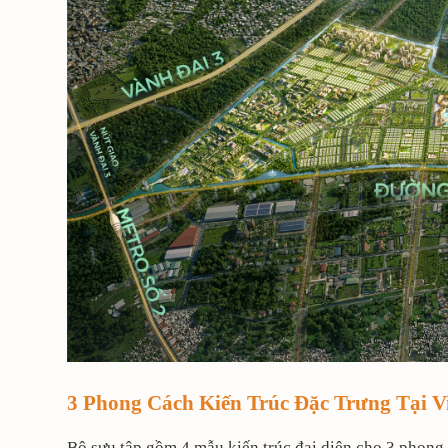
3 Phong Cách Kiến Trúc Đặc Trưng Tại 
Bộ sưu tập gồm 4 mẫu kiến trúc đại diện cho 3 phong 