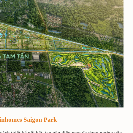
Vinhomes Saigon Park
cách thiết kế nổi bật, tạo nên diện mạo đa dạng nhưng vẫn