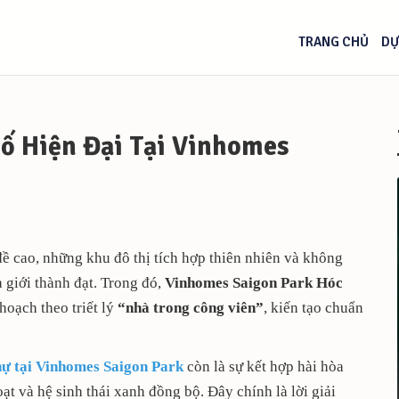
TRANG CHỦ
DỰ
ố Hiện Đại Tại Vinhomes
 cao, những khu đô thị tích hợp thiên nhiên và không
a giới thành đạt. Trong đó,
Vinhomes Saigon Park Hóc
oạch theo triết lý
“nhà trong công viên”
, kiến tạo chuẩn
hự tại Vinhomes Saigon Park
còn là sự kết hợp hài hòa
ạt và hệ sinh thái xanh đồng bộ. Đây chính là lời giải