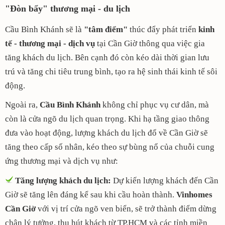
"Đòn bẩy" thương mại - du lịch
Cầu Bình Khánh sẽ là
"tâm điểm"
thúc đẩy phát triển
kinh
tế - thương mại - dịch vụ
tại Cần Giờ thông qua việc gia
tăng khách du lịch. Bên cạnh đó còn kéo dài thời gian lưu
trú và tăng chi tiêu trung bình, tạo ra hệ sinh thái kinh tế sôi
động.
Ngoài ra,
Cầu Bình Khánh
không chỉ phục vụ cư dân, mà
còn là cửa ngõ du lịch quan trọng. Khi hạ tầng giao thông
đưa vào hoạt động, lượng khách du lịch đổ về Cần Giờ sẽ
tăng theo cấp số nhân, kéo theo sự bùng nổ của chuỗi cung
ứng thương mại và dịch vụ như:
Tăng lượng khách du lịch:
Dự kiến lượng khách đến Cần
Giờ sẽ tăng lên đáng kể sau khi cầu hoàn thành.
Vinhomes
Cần Giờ
với vị trí cửa ngõ ven biển, sẽ trở thành điểm dừng
chân lý tưởng, thu hút khách từ TP.HCM và các tỉnh miền