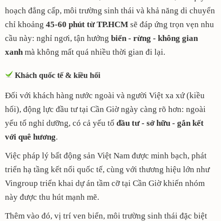
hoạch đẳng cấp, môi trường sinh thái và khả năng di chuyển
chỉ khoảng
45-60 phút từ TP.HCM
sẽ
đáp ứng trọn vẹn nhu
cầu này: nghỉ ngơi, tận hưởng
biển - rừng - không gian
xanh
mà không mất quá nhiều thời gian đi lại.
Khách quốc tế & kiều hối
Đối với khách hàng nước ngoài và người Việt xa xứ (kiều
hối), động lực đầu tư tại Cần Giờ ngày càng rõ hơn: ngoài
yếu tố nghỉ dưỡng, có cả yếu tố
đầu tư - sở hữu - gắn kết
với quê hương
.
Việc pháp lý bất động sản Việt Nam được minh bạch, phát
triển hạ tầng kết nối quốc tế, cùng với thương hiệu lớn như
Vingroup triển khai dự án tầm cỡ tại Cần Giờ khiến nhóm
này được thu hút mạnh mẽ.
Thêm vào đó, vị trí ven biển, môi trường sinh thái đặc biệt