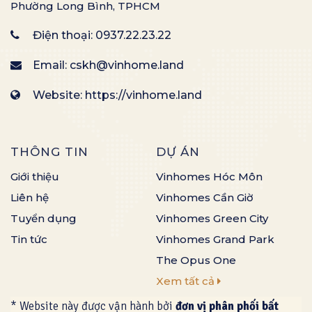
Phường Long Bình, TPHCM
Điện thoại:
0937.22.23.22
Email:
cskh@vinhome.land
Website: https://vinhome.land
THÔNG TIN
DỰ ÁN
Giới thiệu
Vinhomes Hóc Môn
Liên hệ
Vinhomes Cần Giờ
Tuyển dụng
Vinhomes Green City
Tin tức
Vinhomes Grand Park
The Opus One
Xem tất cả
* Website này được vận hành bởi
đơn vị phân phối bất