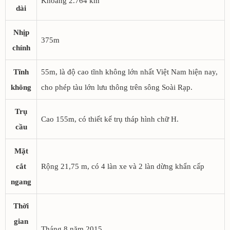
Khoảng 2.764 km
dài
Nhịp
375m
chính
Tĩnh
55m, là độ cao tĩnh không lớn nhất Việt Nam hiện nay,
không
cho phép tàu lớn lưu thông trên sông Soài Rạp.
Trụ
Cao 155m, có thiết kế trụ tháp hình chữ H.
cầu
Mặt
cắt
Rộng 21,75 m, có 4 làn xe và 2 làn dừng khẩn cấp
ngang
Thời
gian
Tháng 8 năm 2015