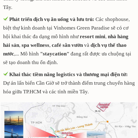
Tây.
Phát triển dịch vụ ăn uống và lưu trú:
Các shophouse,
biệt thự kinh doanh tại Vinhomes Green Paradise sẽ có cơ
hội khai thác đa dạng mô hình như
resort mini
,
nhà hàng
hải sản
,
spa wellness
,
café sân vườn
và
dịch vụ thể thao
nước
,... Mô hình
"staycation"
đang rất được ưa chuộng tại
sẽ tạo doanh thu ổn định.
Khai thác tiềm năng logistics và thương mại điện tử:
Dự án lấn biển Cần Giờ sẽ trở thành điểm trung chuyển hàng
hóa giữa TP.HCM và các tỉnh miền Tây.