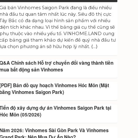
Giá bán Vinhomes Saigon Park đang là điều nhiều
nhà đầu tư quan tâm nhất lúc này. Siêu đô thị cực
Tây Bắc có đa dạng loại hình sản phẩm với nhiều
diện tích khác nhau. Vì thế bảng giá cụ thể cũng sẽ
phụ thuộc vào nhiều yếu tố. VINHOME.LAND cung
cấp bảng giá tham khảo dự kiến để quý nhà đầu tư
lựa chọn phương án sở hữu hợp lý nhất. ⟨…⟩
Q&A Chính sách Hỗ trợ chuyển đổi vàng thành tiền
mua bất động sản Vinhomes
[PDF] Bản đồ quy hoạch Vinhomes Hóc Môn (Mặt
bằng Vinhomes Saigon Park)
Tiến độ xây dựng dự án Vinhomes Saigon Park tại
Hóc Môn (05/2026)
Năm 2026: Vinhomes Sài Gòn Park Và Vinhomes
Grand Park: Nên Mua Dự Án Nào?