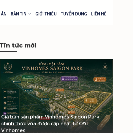
 ÁN
BẢN TIN
GIỚI THIỆU
TUYỂN DỤNG
LIÊN HỆ
Tin tức mới
Giá bán sản phẩm Vinhomes Saigon Park
chính thức vừa được cập nhật từ CĐT
Vinhomes