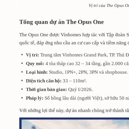
Vị trí của The Opus 
Tổng quan dự án The Opus One
The Opus One được Vinhomes hợp tác với Tập đoàn S
quốc tế, đáp ứng nhu cầu an cư cao cấp và tiềm năng đ
Vị trí:
Trung tâm Vinhomes Grand Park, TP. Thủ Đ
Quy mô:
4 tòa tháp cao 32 – 34 tầng, gần 2.000 că
Loại hình:
Studio, 1PN+, 2PN, 3PN và shophouse.
Diện tích căn hộ:
33 – 110m².
Thời gian bàn giao:
Quý I/2026.
Pháp lý:
Sổ hồng lâu dài (người Việt), sở hữu 50 
Với những lợi thế này, dự án nhanh chóng trở thành t