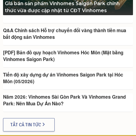
Giá bán sản phẩm Vinhomes Saigon Park chính
thức vừa được cập nhật từ CĐT Vinhomes
Q&A Chính sách Hỗ trợ chuyển đổi vàng thành tiền mua
bất động sản Vinhomes
[PDF] Bản đồ quy hoạch Vinhomes Hóc Môn (Mặt bằng
Vinhomes Saigon Park)
Tiến độ xây dựng dự án Vinhomes Saigon Park tại Hóc
Môn (05/2026)
Năm 2026: Vinhomes Sài Gòn Park Và Vinhomes Grand
Park: Nên Mua Dự Án Nào?
TẤT CẢ TIN TỨC