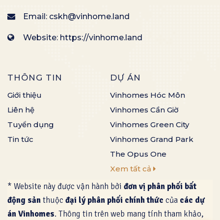
Email:
cskh@vinhome.land
Website: https://vinhome.land
THÔNG TIN
DỰ ÁN
Giới thiệu
Vinhomes Hóc Môn
Liên hệ
Vinhomes Cần Giờ
Tuyển dụng
Vinhomes Green City
Tin tức
Vinhomes Grand Park
The Opus One
Xem tất cả
* Website này được vận hành bởi
đơn vị phân phối bất
động sản
thuộc
đại lý phân phối chính thức
của
các dự
án Vinhomes
. Thông tin trên web mang tính tham khảo,