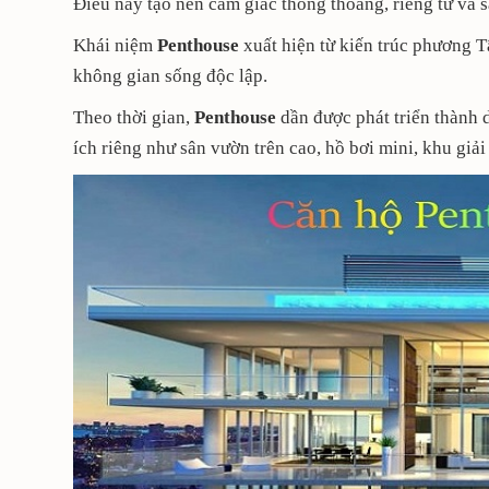
Điều này tạo nên cảm giác thông thoáng, riêng tư và 
Khái niệm
Penthouse
xuất hiện từ kiến trúc phương T
không gian sống độc lập.
Theo thời gian,
Penthouse
dần được phát triển thành
ích riêng như sân vườn trên cao, hồ bơi mini, khu giải