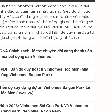
Giá bán Vinhomes Saigon Park đang là điều nhiều
nhà đầu tư quan tâm nhất lúc này. Siêu đô thị cực
Tây Bắc có đa dạng loại hình sản phẩm với nhiều
diện tích khác nhau. Vì thế bảng giá cụ thể cũng sẽ
phụ thuộc vào nhiều yếu tố. VINHOME.LAND cung
cấp bảng giá tham khảo dự kiến để quý nhà đầu tư
lựa chọn phương án sở hữu hợp lý nhất. ⟨…⟩
Q&A Chính sách Hỗ trợ chuyển đổi vàng thành tiền
mua bất động sản Vinhomes
[PDF] Bản đồ quy hoạch Vinhomes Hóc Môn (Mặt
bằng Vinhomes Saigon Park)
Tiến độ xây dựng dự án Vinhomes Saigon Park tại
Hóc Môn (05/2026)
Năm 2026: Vinhomes Sài Gòn Park Và Vinhomes
Grand Park: Nên Mua Dự Án Nào?