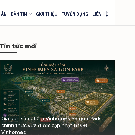
 ÁN
BẢN TIN
GIỚI THIỆU
TUYỂN DỤNG
LIÊN HỆ
Tin tức mới
Giá bán sản phẩm Vinhomes Saigon Park
chính thức vừa được cập nhật từ CĐT
Vinhomes