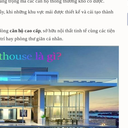
sang trọng mà các căn hộ thông thường khó có được.
ây, khi những khu vực mái được thiết kế và cải tạo thành
 dòng
căn hộ cao cấp
, sở hữu nội thất tinh tế cùng các tiện
 trí hay phòng thư giãn cá nhân.