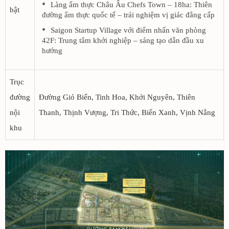
Làng ẩm thực Châu Âu Chefs Town – 18ha: Thiên
bật
đường ẩm thực quốc tế – trải nghiệm vị giác đẳng cấp
Saigon Startup Village với điểm nhấn văn phòng
42F: Trung tâm khởi nghiệp – sáng tạo dẫn đầu xu
hướng
Trục
đường
Đường Gió Biển, Tinh Hoa, Khởi Nguyên, Thiên
nội
Thanh, Thịnh Vượng, Tri Thức, Biển Xanh, Vịnh Nắng
khu