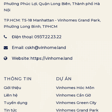
Phường Phúc Lợi, Quận Long Biên, Thành phố Hà
Nội
TP.HCM: T5-18 Manhattan - Vinhomes Grand Park,
Phường Long Bình, TPHCM
Điện thoại:
0937.22.23.22
Email:
cskh@vinhome.land
Website: https://vinhome.land
THÔNG TIN
DỰ ÁN
Giới thiệu
Vinhomes Hóc Môn
Liên hệ
Vinhomes Cần Giờ
Tuyển dụng
Vinhomes Green City
Tin tức
Vinhomes Grand Park