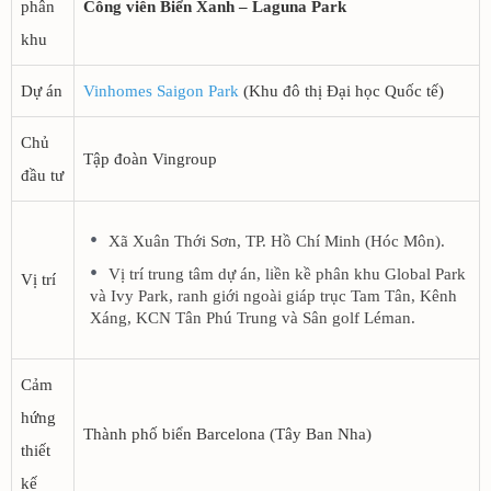
phân
Công viên Biển Xanh – Laguna Park
khu
Dự án
Vinhomes Saigon Park
(Khu đô thị Đại học Quốc tế)
Chủ
Tập đoàn Vingroup
đầu tư
Xã Xuân Thới Sơn, TP. Hồ Chí Minh (Hóc Môn).
Vị trí trung tâm dự án, liền kề phân khu Global Park
Vị trí
và Ivy Park, ranh giới ngoài giáp trục Tam Tân, Kênh
Xáng, KCN Tân Phú Trung và Sân golf Léman.
Cảm
hứng
Thành phố biển Barcelona (Tây Ban Nha)
thiết
kế