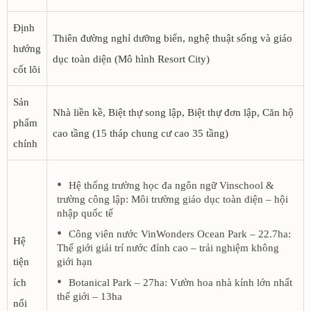
Định
Thiên đường nghỉ dưỡng biển, nghệ thuật sống và giáo
hướng
dục toàn diện (Mô hình Resort City)
cốt lõi
Sản
Nhà liền kề, Biệt thự song lập, Biệt thự đơn lập, Căn hộ
phẩm
cao tầng (15 tháp chung cư cao 35 tầng)
chính
Hệ thống trường học đa ngôn ngữ Vinschool &
trường công lập: Môi trường giáo dục toàn diện – hội
nhập quốc tế
Công viên nước VinWonders Ocean Park – 22.7ha:
Hệ
Thế giới giải trí nước đỉnh cao – trải nghiệm không
tiện
giới hạn
ích
Botanical Park – 27ha: Vườn hoa nhà kính lớn nhất
thế giới – 13ha
nổi