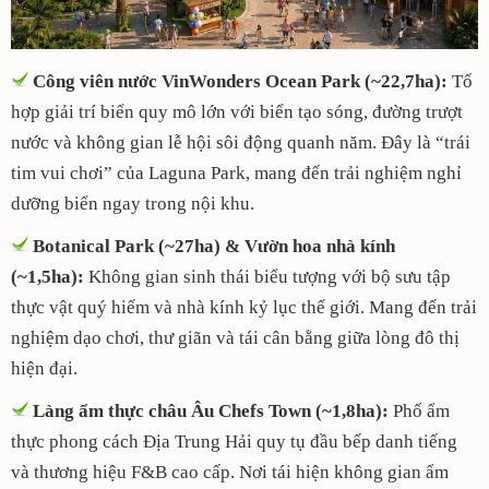
Công viên nước VinWonders Ocean Park (~22,7ha):
Tổ
hợp giải trí biển quy mô lớn với biển tạo sóng, đường trượt
nước và không gian lễ hội sôi động quanh năm. Đây là “trái
tim vui chơi” của Laguna Park, mang đến trải nghiệm nghỉ
dưỡng biển ngay trong nội khu.
Botanical Park (~27ha) & Vườn hoa nhà kính
(~1,5ha):
Không gian sinh thái biểu tượng với bộ sưu tập
thực vật quý hiếm và nhà kính kỷ lục thế giới. Mang đến trải
nghiệm dạo chơi, thư giãn và tái cân bằng giữa lòng đô thị
hiện đại.
Làng ẩm thực châu Âu Chefs Town (~1,8ha):
Phố ẩm
thực phong cách Địa Trung Hải quy tụ đầu bếp danh tiếng
và thương hiệu F&B cao cấp. Nơi tái hiện không gian ẩm