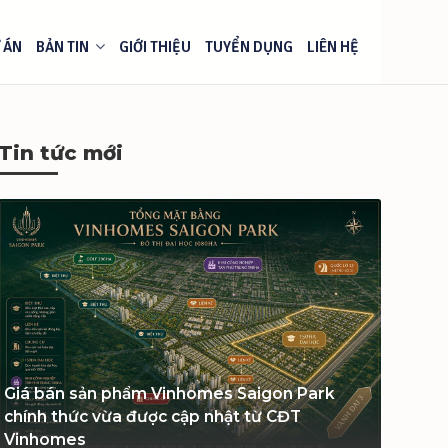
 ÁN
BẢN TIN
GIỚI THIỆU
TUYỂN DỤNG
LIÊN HỆ
Tin tức mới
Giá bán sản phẩm Vinhomes Saigon Park
chính thức vừa được cập nhật từ CĐT
Vinhomes