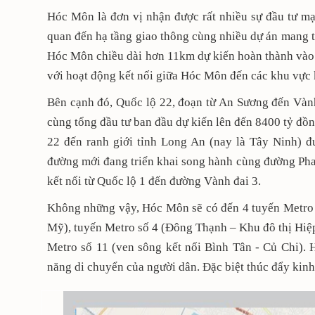
Hóc Môn là đơn vị nhận được rất nhiều sự đầu tư 
quan đến hạ tầng giao thông cùng nhiều dự án mang t
Hóc Môn chiều dài hơn 11km dự kiến hoàn thành vào 
với hoạt động kết nối giữa Hóc Môn đến các khu vực k
Bên cạnh đó, Quốc lộ 22, đoạn từ An Sương đến Vành
cùng tổng đầu tư ban đầu dự kiến lên đến 8400 tỷ đ
22 đến ranh giới tỉnh Long An (nay là Tây Ninh) đ
đường mới đang triển khai song hành cùng đường Pha
kết nối từ Quốc lộ 1 đến đường Vành đai 3.
Không những vậy, Hóc Môn sẽ có đến 4 tuyến Metro 
Mỹ), tuyến Metro số 4 (Đông Thạnh – Khu đô thị Hiệ
Metro số 11 (ven sông kết nối Bình Tân - Củ Chi). 
năng di chuyển của người dân. Đặc biệt thúc đẩy kinh