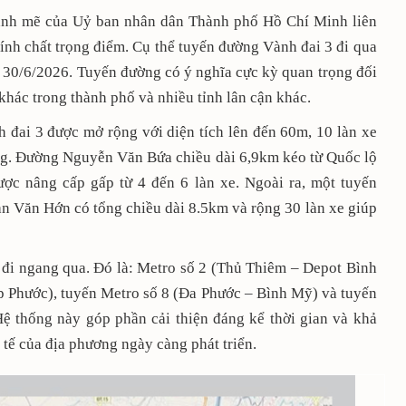
mạnh mẽ của Uỷ ban nhân dân Thành phố Hồ Chí Minh liên
ính chất trọng điểm. Cụ thể tuyến đường Vành đai 3 đi qua
30/6/2026. Tuyến đường có ý nghĩa cực kỳ quan trọng đối
hác trong thành phố và nhiều tỉnh lân cận khác.
 đai 3 được mở rộng với diện tích lên đến 60m, 10 làn xe
ồng. Đường Nguyễn Văn Bứa chiều dài 6,9km kéo từ Quốc lộ
ược nâng cấp gấp từ 4 đến 6 làn xe. Ngoài ra, một tuyến
n Văn Hớn có tổng chiều dài 8.5km và rộng 30 làn xe giúp
đi ngang qua. Đó là: Metro số 2 (Thủ Thiêm – Depot Bình
p Phước), tuyến Metro số 8 (Đa Phước – Bình Mỹ) và tuyến
Hệ thống này góp phần cải thiện đáng kể thời gian và khả
 tế của địa phương ngày càng phát triển.