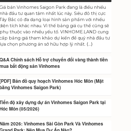
Giá bán Vinhomes Saigon Park đang là điều nhiều
nhà đầu tư quan tâm nhất lúc này. Siêu đô thị cực
Tây Bắc có đa dạng loại hình sản phẩm với nhiều
diện tích khác nhau. Vì thế bảng giá cụ thể cũng sẽ
phụ thuộc vào nhiều yếu tố. VINHOME.LAND cung
cấp bảng giá tham khảo dự kiến để quý nhà đầu tư
lựa chọn phương án sở hữu hợp lý nhất. ⟨…⟩
Q&A Chính sách Hỗ trợ chuyển đổi vàng thành tiền
mua bất động sản Vinhomes
[PDF] Bản đồ quy hoạch Vinhomes Hóc Môn (Mặt
bằng Vinhomes Saigon Park)
Tiến độ xây dựng dự án Vinhomes Saigon Park tại
Hóc Môn (05/2026)
Năm 2026: Vinhomes Sài Gòn Park Và Vinhomes
Grand Park: Nên Mua Dự Án Nào?