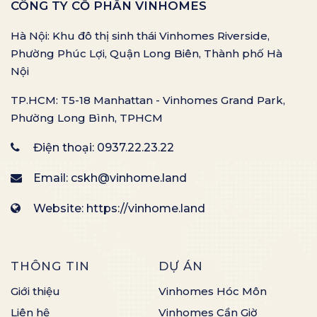
CÔNG TY CỔ PHẦN VINHOMES
Hà Nội: Khu đô thị sinh thái Vinhomes Riverside,
Phường Phúc Lợi, Quận Long Biên, Thành phố Hà
Nội
TP.HCM: T5-18 Manhattan - Vinhomes Grand Park,
Phường Long Bình, TPHCM
Điện thoại:
0937.22.23.22
Email:
cskh@vinhome.land
Website: https://vinhome.land
THÔNG TIN
DỰ ÁN
Giới thiệu
Vinhomes Hóc Môn
Liên hệ
Vinhomes Cần Giờ