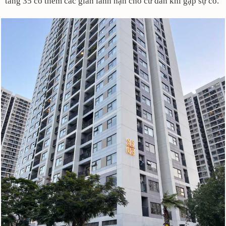
tầng 35 có thêm các gian lánh nạn cho cư dân khi gặp sự cố.