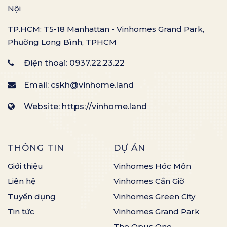
Nội
TP.HCM: T5-18 Manhattan - Vinhomes Grand Park,
Phường Long Bình, TPHCM
Điện thoại:
0937.22.23.22
Email:
cskh@vinhome.land
Website: https://vinhome.land
THÔNG TIN
DỰ ÁN
Giới thiệu
Vinhomes Hóc Môn
Liên hệ
Vinhomes Cần Giờ
Tuyển dụng
Vinhomes Green City
Tin tức
Vinhomes Grand Park
The Opus One