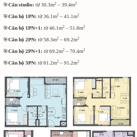
2
2
🎯
Căn studio:
từ 30.3m
– 39.4m
2
2
🎯
Căn hộ 1PN:
từ 36.1m
– 41.1m
2
2
🎯
Căn hộ 1PN+1:
từ 46.1m
– 51.8m
2
2
🎯
Căn hộ 2PN:
từ 58.3m
– 69.2m
2
2
🎯
Căn hộ 2PN+1:
từ 69.2m
– 70.4m
2
2
🎯
Căn hộ 3PN:
từ 81.2m
– 91.2m