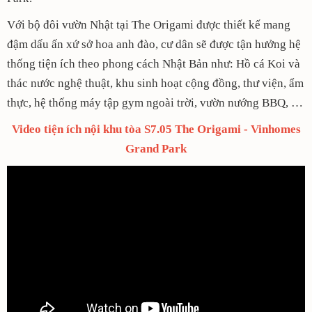
Với bộ đôi vườn Nhật tại The Origami được thiết kế mang
đậm dấu ấn xứ sở hoa anh đào, cư dân sẽ được tận hưởng hệ
thống tiện ích theo phong cách Nhật Bản như: Hồ cá Koi và
thác nước nghệ thuật, khu sinh hoạt cộng đồng, thư viện, ẩm
thực, hệ thống máy tập gym ngoài trời, vườn nướng BBQ, …
Video tiện ích nội khu tòa S7.05 The Origami - Vinhomes
Grand Park